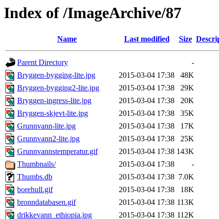
Index of /ImageArchive/87
Name
Last modified
Size
Descri
Parent Directory
-
Bryggen-bygging-lite.jpg
2015-03-04 17:38
48K
Bryggen-bygging2-lite.jpg
2015-03-04 17:38
29K
Bryggen-ingress-lite.jpg
2015-03-04 17:38
20K
Bryggen-skjevt-lite.jpg
2015-03-04 17:38
35K
Grunnvann-lite.jpg
2015-03-04 17:38
17K
Grunnvann2-lite.jpg
2015-03-04 17:38
25K
Grunnvannstemperatur.gif
2015-03-04 17:38
143K
Thumbnails/
2015-03-04 17:38
-
Thumbs.db
2015-03-04 17:38
7.0K
borehull.gif
2015-03-04 17:38
18K
bronndatabasen.gif
2015-03-04 17:38
113K
drikkevann_ethiopia.jpg
2015-03-04 17:38
112K