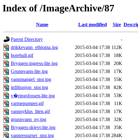
Index of /ImageArchive/87
Name
Last modified
Size
Descri
Parent Directory
-
drikkevann_ethiopia.jpg
2015-03-04 17:38
112K
borehull.gif
2015-03-04 17:38
18K
Bryggen-ingress-lite.jpg
2015-03-04 17:38
20K
Grunnvann-lite.jpg
2015-03-04 17:38
17K
vannmangel_stor.jpg
2015-03-04 17:38
55K
infiltrasjon_stor.jpg
2015-03-04 17:38
82K
2015-03-04 17:38
53K
v�ringsfossen-lite.jpg
varmepumper.gif
2015-03-04 17:38
11K
vannsyklus_liten.gif
2015-03-04 17:38
17K
grunnvann_ny.jpg
2015-03-04 17:38
32K
Bryggen-skjevt-lite.jpg
2015-03-04 17:38
35K
vannressurser_stor.jpg
2015-03-04 17:38
284K