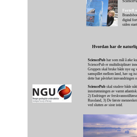
SciencePub
Fortell 
Brandsbor
digital for
siden star
Hvordan har de naturli
SciencePub
har som mål å øke kun
SciencePub er multidisiplinær inn
Gruppen skal bruke både nye og vel
samspillet mellom land, hav og isd
dette har påvirket innvandringen 
SciencePub
skal studere både nåti
innstrømningen av varmt atlantisk
2) Endringer av ferskvannstilførs
Russland, 3) De første menneskene
ved slutten av siste istid.