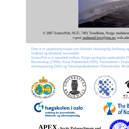
© 2007 SciencePub; NGU, 7491 Trondheim, Norge; mediekontak
e-post:
gudmund.lovo@ngu.no
;
web-admi
Dette er et samarbeidsprosjekt som forbinder vitenskapelig forskning og
Svalbard og tilstøtende havområder.
SciencePub er et samarbeid mellom: Norges geologiske undersøkelse (N
Biovitenskap (UMB), Norsk Polarinstitutt (NPI), Vitensentrene i Troms
informasjonsfag (HiO) og Vitenskapsakademiene i Petrozavodsk, Mosk
APEX
- Arctic Palaeoclimate and