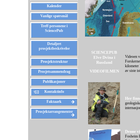
Kalender
Vanlige spørsmål
Treff personene i
SciencePub
Detaljert
prosjektbeskrivelse
SCIENCEPUB
Videoen v
Elve Dvina i
Forskerne
Prosjektstruktur
Russland
kilometer 
av siste is
VIDEOFILMEN
Prosjetsammendrag
Publikasjoner
Kontaktinfo
Her fin
Faktaark
geologisk
internasjo
Prosjektarrangementer
Denne v
Fosheim B