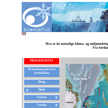
Hva er de naturlige klima- og miljøendring
Fra forskn
PROSJEKTDATA
På havbunnsjakt etter
fortidsklima
Blogg
Hjem
Nyheter
I media