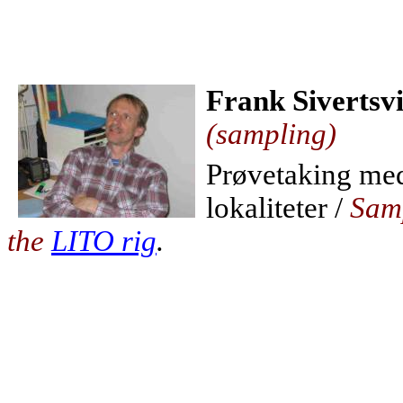
Frank Sivertsv
(sampling)
Prøvetaking m
lokaliteter /
Samp
the
LITO rig
.