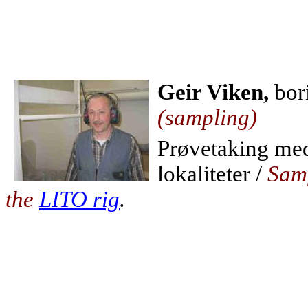
Geir Viken,
bor
(sampling)
Prøvetaking m
lokaliteter /
Samp
the
LITO rig
.