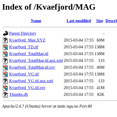
Index of /Kvaefjord/MAG
Name
Last modified
Size
Descri
Parent Directory
-
Kvaefjord_Mag.XYZ
2015-03-04 17:55
60M
Kvaefjord_TD.tif
2015-03-04 17:55
138M
Kvaefjord_TotalMag.tif
2015-03-04 17:55
138M
Kvaefjord_TotalMag.tif.aux.xml
2015-03-04 17:55
133
Kvaefjord_TotalMag.tif.ovr
2015-03-04 17:55
40M
Kvaefjord_VG.tif
2015-03-04 17:55
138M
Kvaefjord_VG.tif.aux.xml
2015-03-04 17:55
133
Kvaefjord_VG.tif.ovr
2015-03-04 17:55
41M
Thumbs.db
2015-03-04 17:55
82K
Apache/2.4.7 (Ubuntu) Server at static.ngu.no Port 80