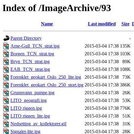
Index of /ImageArchive/93
Name
Last modified
Size
Parent Directory
-
Arne-Gull_TCN_strat.jpg
2015-03-04 17:38
135K
Borgen_TCN_strat.jpg
2015-03-04 17:38
103K
Bryn_TCN_strat.jpg
2015-03-04 17:38
89K
EAB_TCN_strat.jpg
2015-03-04 17:38
108K
Forenklet_geokart_Oslo_250_lite.jpg
2015-03-04 17:38
73K
Forenklet_geokart_Oslo_250_stort.jpg
2015-03-04 17:38
386K
Grunnvann_pumpe.jpg
2015-03-04 17:38
26K
LITO_geografi.jpg
2015-03-04 17:38
53K
LITO riggen.jpg
2015-03-04 17:38
776K
LITO riggen_lite.jpg
2015-03-04 17:38
51K
Nedsetting_av_kollektorer.gif
2015-03-04 17:38
31K
Signaler-lite.jpg
2015-03-04 17:38
28K