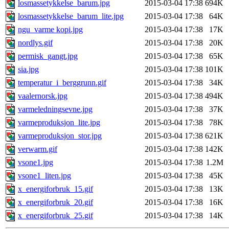
losmassetykkelse_barum.jpg
2015-03-04 17:38
694K
losmassetykkelse_barum_lite.jpg
2015-03-04 17:38
64K
ngu_varme kopi.jpg
2015-03-04 17:38
17K
nordlys.gif
2015-03-04 17:38
20K
permisk_gangt.jpg
2015-03-04 17:38
65K
sia.jpg
2015-03-04 17:38
101K
temperatur_i_berggrunn.gif
2015-03-04 17:38
34K
vaalernorsk.jpg
2015-03-04 17:38
494K
varmeledningsevne.jpg
2015-03-04 17:38
37K
varmeproduksjon_lite.jpg
2015-03-04 17:38
78K
varmeproduksjon_stor.jpg
2015-03-04 17:38
621K
verwarm.gif
2015-03-04 17:38
142K
vsone1.jpg
2015-03-04 17:38
1.2M
vsone1_liten.jpg
2015-03-04 17:38
45K
x_energiforbruk_15.gif
2015-03-04 17:38
13K
x_energiforbruk_20.gif
2015-03-04 17:38
16K
x_energiforbruk_25.gif
2015-03-04 17:38
14K