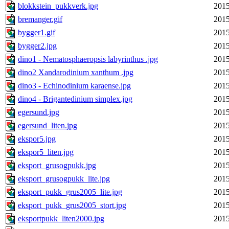
blokkstein_pukkverk.jpg
2015
bremanger.gif
2015
bygger1.gif
2015
bygger2.jpg
2015
dino1 - Nematosphaeropsis labyrinthus .jpg
2015
dino2 Xandarodinium xanthum .jpg
2015
dino3 - Echinodinium karaense.jpg
2015
dino4 - Brigantedinium simplex.jpg
2015
egersund.jpg
2015
egersund_liten.jpg
2015
ekspor5.jpg
2015
ekspor5_liten.jpg
2015
eksport_grusogpukk.jpg
2015
eksport_grusogpukk_lite.jpg
2015
eksport_pukk_grus2005_lite.jpg
2015
eksport_pukk_grus2005_stort.jpg
2015
eksportpukk_liten2000.jpg
2015