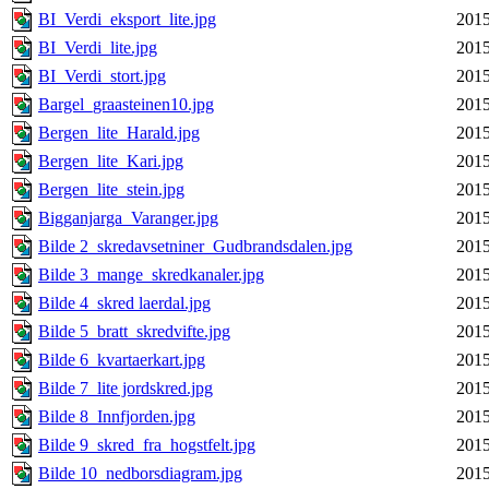
BI_Verdi_eksport_lite.jpg
2015
BI_Verdi_lite.jpg
2015
BI_Verdi_stort.jpg
2015
Bargel_graasteinen10.jpg
2015
Bergen_lite_Harald.jpg
2015
Bergen_lite_Kari.jpg
2015
Bergen_lite_stein.jpg
2015
Bigganjarga_Varanger.jpg
2015
Bilde 2_skredavsetniner_Gudbrandsdalen.jpg
2015
Bilde 3_mange_skredkanaler.jpg
2015
Bilde 4_skred laerdal.jpg
2015
Bilde 5_bratt_skredvifte.jpg
2015
Bilde 6_kvartaerkart.jpg
2015
Bilde 7_lite jordskred.jpg
2015
Bilde 8_Innfjorden.jpg
2015
Bilde 9_skred_fra_hogstfelt.jpg
2015
Bilde 10_nedborsdiagram.jpg
2015