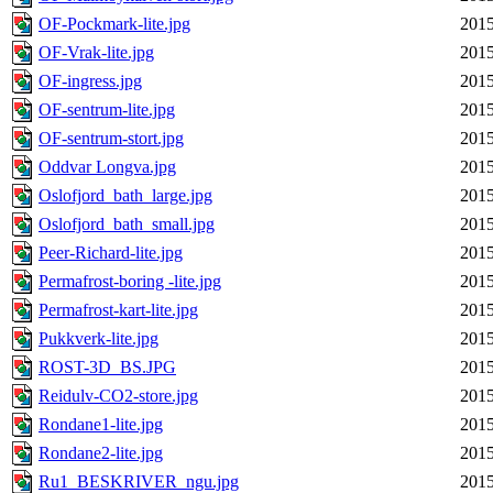
OF-Pockmark-lite.jpg
2015
OF-Vrak-lite.jpg
2015
OF-ingress.jpg
2015
OF-sentrum-lite.jpg
2015
OF-sentrum-stort.jpg
2015
Oddvar Longva.jpg
2015
Oslofjord_bath_large.jpg
2015
Oslofjord_bath_small.jpg
2015
Peer-Richard-lite.jpg
2015
Permafrost-boring -lite.jpg
2015
Permafrost-kart-lite.jpg
2015
Pukkverk-lite.jpg
2015
ROST-3D_BS.JPG
2015
Reidulv-CO2-store.jpg
2015
Rondane1-lite.jpg
2015
Rondane2-lite.jpg
2015
Ru1_BESKRIVER_ngu.jpg
2015