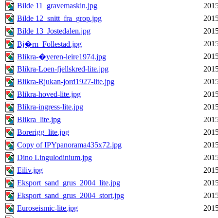
Bilde 11_gravemaskin.jpg
2015
Bilde 12_snitt_fra_grop.jpg
2015
Bilde 13_Jostedalen.jpg
2015
2015
Bj�rn_Follestad.jpg
2015
Blikra-�yeren-leire1974.jpg
Blikra-Loen-fjellskred-lite.jpg
2015
Blikra-Rjukan-jord1927-lite.jpg
2015
Blikra-hoved-lite.jpg
2015
Blikra-ingress-lite.jpg
2015
Blikra_lite.jpg
2015
Borerigg_lite.jpg
2015
Copy of IPYpanorama435x72.jpg
2015
Dino Lingulodinium.jpg
2015
Eiliv.jpg
2015
Eksport_sand_grus_2004_lite.jpg
2015
Eksport_sand_grus_2004_stort.jpg
2015
Euroseismic-lite.jpg
2015