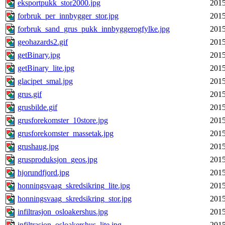
eksportpukk_stor2000.jpg
2015
forbruk_per_innbygger_stor.jpg
2015
forbruk_sand_grus_pukk_innbyggerogfylke.jpg
2015
geohazards2.gif
2015
getBinary.jpg
2015
getBinary_lite.jpg
2015
glacipet_smal.jpg
2015
grus.gif
2015
grusbilde.gif
2015
grusforekomster_10store.jpg
2015
grusforekomster_massetak.jpg
2015
grushaug.jpg
2015
grusproduksjon_geos.jpg
2015
hjorundfjord.jpg
2015
honningsvaag_skredsikring_lite.jpg
2015
honningsvaag_skredsikring_stor.jpg
2015
infiltrasjon_osloakershus.jpg
2015
infiltrasjon_osloakershus_lite.jpg
2015