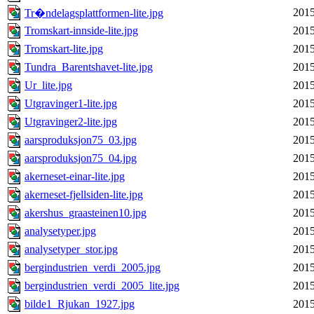
2015
Tr�ndelagsplattformen-lite.jpg
Tromskart-innside-lite.jpg
2015
Tromskart-lite.jpg
2015
Tundra_Barentshavet-lite.jpg
2015
Ur_lite.jpg
2015
Utgravinger1-lite.jpg
2015
Utgravinger2-lite.jpg
2015
aarsproduksjon75_03.jpg
2015
aarsproduksjon75_04.jpg
2015
akerneset-einar-lite.jpg
2015
akerneset-fjellsiden-lite.jpg
2015
akershus_graasteinen10.jpg
2015
analysetyper.jpg
2015
analysetyper_stor.jpg
2015
bergindustrien_verdi_2005.jpg
2015
bergindustrien_verdi_2005_lite.jpg
2015
bilde1_Rjukan_1927.jpg
2015