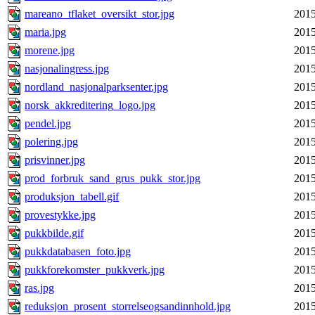
mareano_tflaket_oversikt_stor.jpg
2015
maria.jpg
2015
morene.jpg
2015
nasjonalingress.jpg
2015
nordland_nasjonalparksenter.jpg
2015
norsk_akkreditering_logo.jpg
2015
pendel.jpg
2015
polering.jpg
2015
prisvinner.jpg
2015
prod_forbruk_sand_grus_pukk_stor.jpg
2015
produksjon_tabell.gif
2015
provestykke.jpg
2015
pukkbilde.gif
2015
pukkdatabasen_foto.jpg
2015
pukkforekomster_pukkverk.jpg
2015
ras.jpg
2015
reduksjon_prosent_storrelseogsandinnhold.jpg
2015