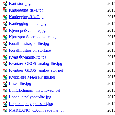
Kart-stort.jpg
2015
Kartlegging-fiske.jpg
2015
Kartlegging-fiske2.jpg
2015
Kartlegging-habitat.jpg
2015
2015
Kjernepr�ver_lite.jpg
Kjorespor Setermoen-lite.jpg
2015
Korallillustrasjon-lite.jpg
2015
Korallillustrasjon-stort.jpg
2015
2015
Kvart�r-marin-lite.jpg
Kvartaer_GEOS_analog_lite.jpg
2015
Kvartaer_GEOS_analog_stor.jpg
2015
2015
Kvikkleire-M�lselv-lite.jpg
Laser_lite.jpg
2015
Lingulodinium - nytt hoved.jpg
2015
Lophelia polypper-lite.jpg
2015
Lophelia polypper-stort.jpg
2015
MAREANO_CAomraade-lite.jpg
2015