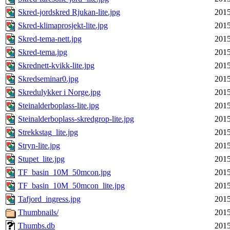
Skred-jordskred Rjukan-lite.jpg
2015
Skred-klimaprosjekt-lite.jpg
2015
Skred-tema-nett.jpg
2015
Skred-tema.jpg
2015
Skrednett-kvikk-lite.jpg
2015
Skredseminar0.jpg
2015
Skredulykker i Norge.jpg
2015
Steinalderboplass-lite.jpg
2015
Steinalderboplass-skredgrop-lite.jpg
2015
Strekkstag_lite.jpg
2015
Stryn-lite.jpg
2015
Stupet_lite.jpg
2015
TF_basin_10M_50mcon.jpg
2015
TF_basin_10M_50mcon_lite.jpg
2015
Tafjord_ingress.jpg
2015
Thumbnails/
2015
Thumbs.db
2015