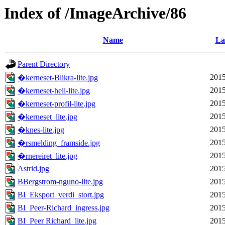
Index of /ImageArchive/86
Name
La
Parent Directory
2015
�kerneset-Blikra-lite.jpg
2015
�kerneset-heli-lite.jpg
2015
�kerneset-profil-lite.jpg
2015
�kerneset_lite.jpg
2015
�knes-lite.jpg
2015
�rsmelding_framside.jpg
2015
�rnereiret_lite.jpg
Astrid.jpg
2015
BBergstrom-nguno-lite.jpg
2015
BI_Eksport_verdi_stort.jpg
2015
BI_Peer-Richard_ingress.jpg
2015
BI_Peer Richard_lite.jpg
2015