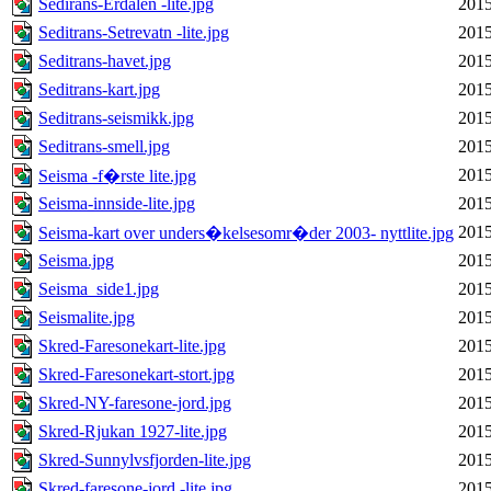
Sedirans-Erdalen -lite.jpg
2015
Seditrans-Setrevatn -lite.jpg
2015
Seditrans-havet.jpg
2015
Seditrans-kart.jpg
2015
Seditrans-seismikk.jpg
2015
Seditrans-smell.jpg
2015
2015
Seisma -f�rste lite.jpg
Seisma-innside-lite.jpg
2015
2015
Seisma-kart over unders�kelsesomr�der 2003- nyttlite.jpg
Seisma.jpg
2015
Seisma_side1.jpg
2015
Seismalite.jpg
2015
Skred-Faresonekart-lite.jpg
2015
Skred-Faresonekart-stort.jpg
2015
Skred-NY-faresone-jord.jpg
2015
Skred-Rjukan 1927-lite.jpg
2015
Skred-Sunnylvsfjorden-lite.jpg
2015
Skred-faresone-jord -lite.jpg
2015