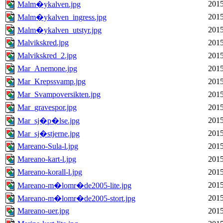
2015
Malm�ykalven.jpg
2015
Malm�ykalven_ingress.jpg
2015
Malm�ykalven_utstyr.jpg
Malvikskred.jpg
2015
Malvikskred_2.jpg
2015
Mar_Anemone.jpg
2015
Mar_Krepssvamp.jpg
2015
Mar_Svampoversikten.jpg
2015
Mar_gravespor.jpg
2015
2015
Mar_sj�p�lse.jpg
2015
Mar_sj�stjerne.jpg
Mareano-Sula-l.jpg
2015
Mareano-kart-l.jpg
2015
Mareano-korall-l.jpg
2015
2015
Mareano-m�lomr�de2005-lite.jpg
2015
Mareano-m�lomr�de2005-stort.jpg
Mareano-uer.jpg
2015