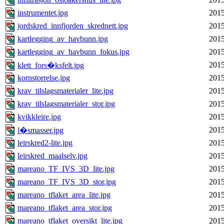
instrumentet.jpg
2015
jordskred_innfjorden_skrednett.jpg
2015
kartlegging_av_havbunn.jpg
2015
kartlegging_av_havbunn_fokus.jpg
2015
2015
klett_fors�ksfelt.jpg
kornstorrelse.jpg
2015
krav_tilslagsmaterialer_lite.jpg
2015
krav_tilslagsmaterialer_stor.jpg
2015
kvikkleire.jpg
2015
2015
l�smasser.jpg
leirskred2-lite.jpg
2015
leirskred_maalselv.jpg
2015
mareano_TF_IVS_3D_lite.jpg
2015
mareano_TF_IVS_3D_stor.jpg
2015
mareano_tflaket_area_lite.jpg
2015
mareano_tflaket_area_stor.jpg
2015
mareano_tflaket_oversikt_lite.jpg
2015