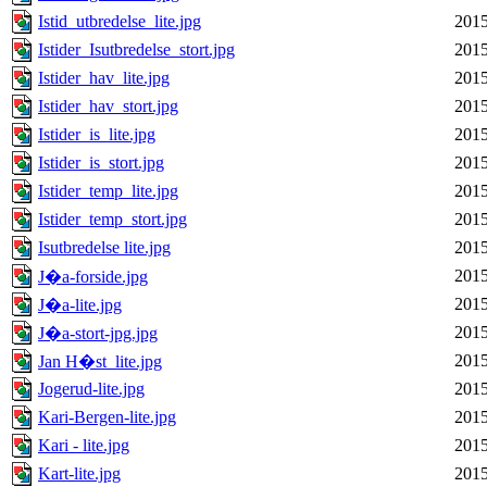
Istid_utbredelse_lite.jpg
2015
Istider_Isutbredelse_stort.jpg
2015
Istider_hav_lite.jpg
2015
Istider_hav_stort.jpg
2015
Istider_is_lite.jpg
2015
Istider_is_stort.jpg
2015
Istider_temp_lite.jpg
2015
Istider_temp_stort.jpg
2015
Isutbredelse lite.jpg
2015
2015
J�a-forside.jpg
2015
J�a-lite.jpg
2015
J�a-stort-jpg.jpg
2015
Jan H�st_lite.jpg
Jogerud-lite.jpg
2015
Kari-Bergen-lite.jpg
2015
Kari - lite.jpg
2015
Kart-lite.jpg
2015