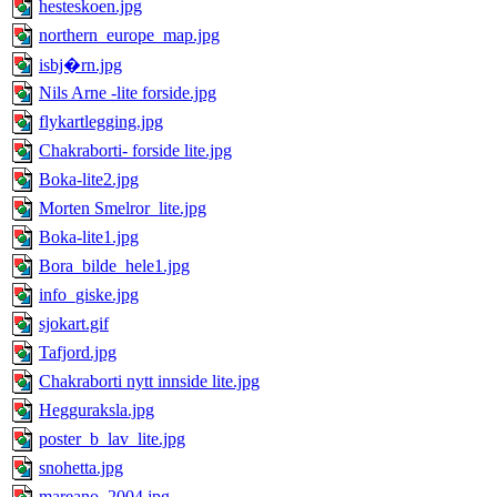
hesteskoen.jpg
northern_europe_map.jpg
isbj�rn.jpg
Nils Arne -lite forside.jpg
flykartlegging.jpg
Chakraborti- forside lite.jpg
Boka-lite2.jpg
Morten Smelror_lite.jpg
Boka-lite1.jpg
Bora_bilde_hele1.jpg
info_giske.jpg
sjokart.gif
Tafjord.jpg
Chakraborti nytt innside lite.jpg
Hegguraksla.jpg
poster_b_lav_lite.jpg
snohetta.jpg
mareano_2004.jpg