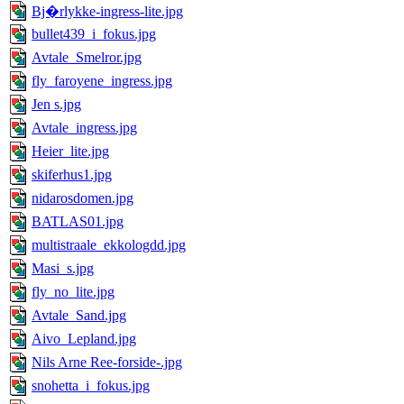
Bj�rlykke-ingress-lite.jpg
bullet439_i_fokus.jpg
Avtale_Smelror.jpg
fly_faroyene_ingress.jpg
Jen s.jpg
Avtale_ingress.jpg
Heier_lite.jpg
skiferhus1.jpg
nidarosdomen.jpg
BATLAS01.jpg
multistraale_ekkologdd.jpg
Masi_s.jpg
fly_no_lite.jpg
Avtale_Sand.jpg
Aivo_Lepland.jpg
Nils Arne Ree-forside-.jpg
snohetta_i_fokus.jpg