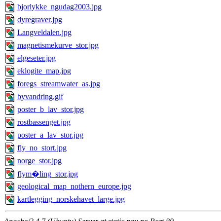
bjorlykke_ngudag2003.jpg
dyregraver.jpg
Langveldalen.jpg
magnetismekurve_stor.jpg
elgeseter.jpg
eklogite_map.jpg
foregs_streamwater_as.jpg
byvandring.gif
poster_b_lav_stor.jpg
rostbassenget.jpg
poster_a_lav_stor.jpg
fly_no_stort.jpg
norge_stor.jpg
flym�ling_stor.jpg
geological_map_nothern_europe.jpg
kartlegging_norskehavet_large.jpg