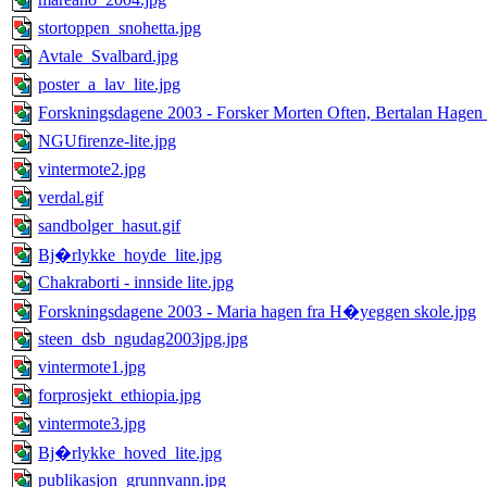
stortoppen_snohetta.jpg
Avtale_Svalbard.jpg
poster_a_lav_lite.jpg
Forskningsdagene 2003 - Forsker Morten Often, Bertalan Hagen 
NGUfirenze-lite.jpg
vintermote2.jpg
verdal.gif
sandbolger_hasut.gif
Bj�rlykke_hoyde_lite.jpg
Chakraborti - innside lite.jpg
Forskningsdagene 2003 - Maria hagen fra H�yeggen skole.jpg
steen_dsb_ngudag2003jpg.jpg
vintermote1.jpg
forprosjekt_ethiopia.jpg
vintermote3.jpg
Bj�rlykke_hoved_lite.jpg
publikasjon_grunnvann.jpg