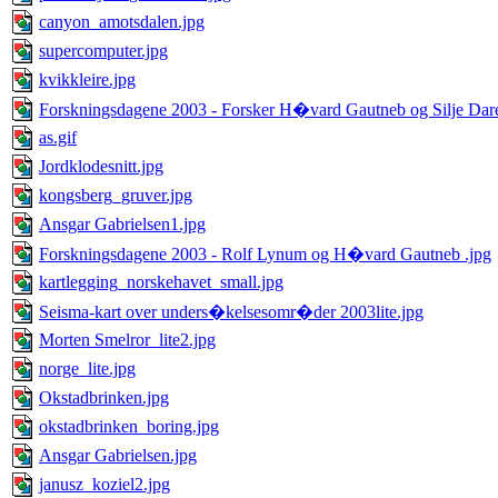
canyon_amotsdalen.jpg
supercomputer.jpg
kvikkleire.jpg
Forskningsdagene 2003 - Forsker H�vard Gautneb og Silje Dare
as.gif
Jordklodesnitt.jpg
kongsberg_gruver.jpg
Ansgar Gabrielsen1.jpg
Forskningsdagene 2003 - Rolf Lynum og H�vard Gautneb .jpg
kartlegging_norskehavet_small.jpg
Seisma-kart over unders�kelsesomr�der 2003lite.jpg
Morten Smelror_lite2.jpg
norge_lite.jpg
Okstadbrinken.jpg
okstadbrinken_boring.jpg
Ansgar Gabrielsen.jpg
janusz_koziel2.jpg