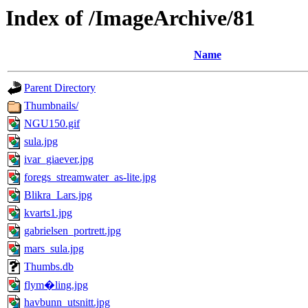
Index of /ImageArchive/81
Name
Parent Directory
Thumbnails/
NGU150.gif
sula.jpg
ivar_giaever.jpg
foregs_streamwater_as-lite.jpg
Blikra_Lars.jpg
kvarts1.jpg
gabrielsen_portrett.jpg
mars_sula.jpg
Thumbs.db
flym�ling.jpg
havbunn_utsnitt.jpg