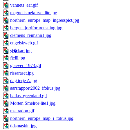
vannets_aar.gif
magnetismekurve_lite.jpg
northern_europe_map_ingresspict.jpg
bergen_jordforurensning.jpg
clemens_reimann1.jpg
engelskweb.gif
sj�kart.jpg
fjelll.jpg
giaever_1973.gif
rissaraset.jpg
dag terje A.jpg
aarsrapport2002_ifokus.jpg
batlas_greenland.gif
Morten Smelror-lite1.jpg
ms_radon.gif
northern_europe_map_i_fokus.jpg
tidsmaskin.jpg