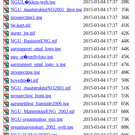
2015-03-04 17:37
28K
NGUL�kken-web.jpg
NGU_maalstrukturNO2001_liten.jpg
2015-03-04 17:37
35K
prospecting1.jpg
2015-03-04 17:37
36K
bg-kart.gif
2015-03-04 17:37
41K
norge_bg.gif
2015-03-04 17:37
42K
NGU_BasisorgENG.gif
2015-03-04 17:37
44K
aarsrapport_smal_logo.jpg
2015-03-04 17:37
44K
2015-03-04 17:37
45K
ngu_st�rreflyfoto.jpg
aarsrapport_smal_logo_x.jpg
2015-03-04 17:37
47K
prospecting.jpg
2015-03-04 17:37
49K
2015-03-04 17:37
50K
hovedm�l.gif
NGU_maalstrukturNO2001.gif
2015-03-04 17:37
51K
prospecting_front.jpg
2015-03-04 17:37
55K
aarsmelding_framside2006.jpg
2015-03-04 17:37
65K
NGU_MalstrukturENG_2002.gif
2015-03-04 17:37
68K
NGU-organisation_eng.jpg
2015-03-04 17:37
73K
organisasjonskart_2002_web.jpg
2015-03-04 17:37
88K
NGU-H-Mal120202.jpg
2015-03-04 17:37
96K