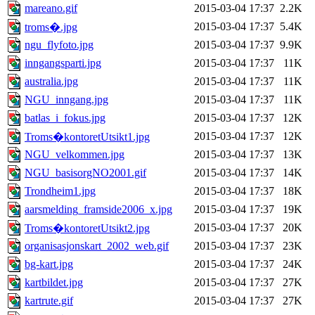
mareano.gif
2015-03-04 17:37
2.2K
2015-03-04 17:37
5.4K
troms�.jpg
ngu_flyfoto.jpg
2015-03-04 17:37
9.9K
inngangsparti.jpg
2015-03-04 17:37
11K
australia.jpg
2015-03-04 17:37
11K
NGU_inngang.jpg
2015-03-04 17:37
11K
batlas_i_fokus.jpg
2015-03-04 17:37
12K
2015-03-04 17:37
12K
Troms�kontoretUtsikt1.jpg
NGU_velkommen.jpg
2015-03-04 17:37
13K
NGU_basisorgNO2001.gif
2015-03-04 17:37
14K
Trondheim1.jpg
2015-03-04 17:37
18K
aarsmelding_framside2006_x.jpg
2015-03-04 17:37
19K
2015-03-04 17:37
20K
Troms�kontoretUtsikt2.jpg
organisasjonskart_2002_web.gif
2015-03-04 17:37
23K
bg-kart.jpg
2015-03-04 17:37
24K
kartbildet.jpg
2015-03-04 17:37
27K
kartrute.gif
2015-03-04 17:37
27K