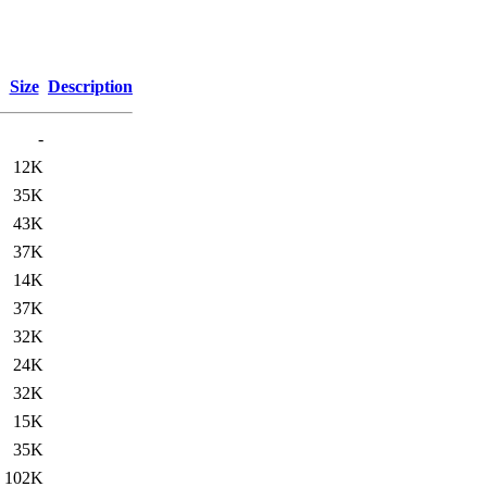
Size
Description
-
12K
35K
43K
37K
14K
37K
32K
24K
32K
15K
35K
102K