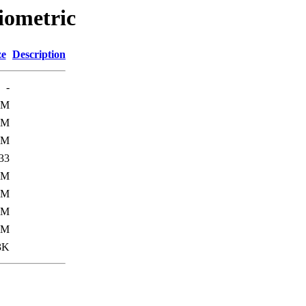
iometric
ze
Description
-
7M
0M
1M
33
7M
7M
4M
7M
3K