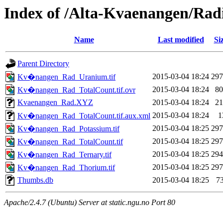
Index of /Alta-Kvaenangen/Rad
Name
Last modified
Si
Parent Directory
2015-03-04 18:24
29
Kv�nangen_Rad_Uranium.tif
2015-03-04 18:24
8
Kv�nangen_Rad_TotalCount.tif.ovr
Kvaenangen_Rad.XYZ
2015-03-04 18:24
2
2015-03-04 18:24
1
Kv�nangen_Rad_TotalCount.tif.aux.xml
2015-03-04 18:25
29
Kv�nangen_Rad_Potassium.tif
2015-03-04 18:25
29
Kv�nangen_Rad_TotalCount.tif
2015-03-04 18:25
29
Kv�nangen_Rad_Ternary.tif
2015-03-04 18:25
29
Kv�nangen_Rad_Thorium.tif
Thumbs.db
2015-03-04 18:25
7
Apache/2.4.7 (Ubuntu) Server at static.ngu.no Port 80