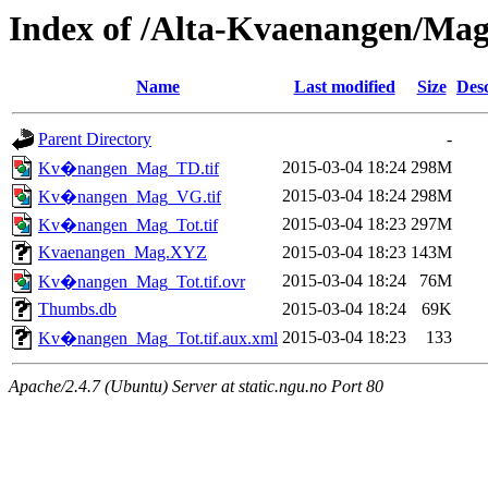
Index of /Alta-Kvaenangen/Mag
Name
Last modified
Size
Desc
Parent Directory
-
2015-03-04 18:24
298M
Kv�nangen_Mag_TD.tif
2015-03-04 18:24
298M
Kv�nangen_Mag_VG.tif
2015-03-04 18:23
297M
Kv�nangen_Mag_Tot.tif
Kvaenangen_Mag.XYZ
2015-03-04 18:23
143M
2015-03-04 18:24
76M
Kv�nangen_Mag_Tot.tif.ovr
Thumbs.db
2015-03-04 18:24
69K
2015-03-04 18:23
133
Kv�nangen_Mag_Tot.tif.aux.xml
Apache/2.4.7 (Ubuntu) Server at static.ngu.no Port 80